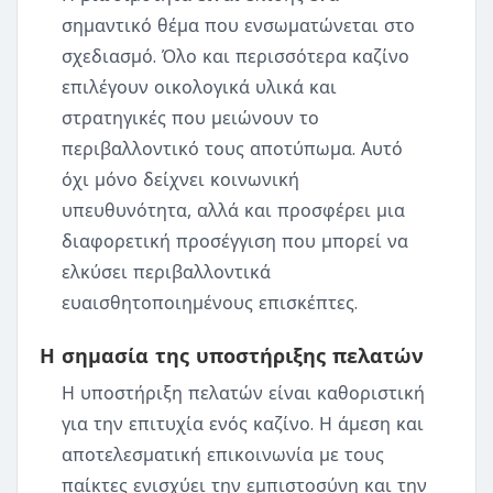
σημαντικό θέμα που ενσωματώνεται στο
σχεδιασμό. Όλο και περισσότερα καζίνο
επιλέγουν οικολογικά υλικά και
στρατηγικές που μειώνουν το
περιβαλλοντικό τους αποτύπωμα. Αυτό
όχι μόνο δείχνει κοινωνική
υπευθυνότητα, αλλά και προσφέρει μια
διαφορετική προσέγγιση που μπορεί να
ελκύσει περιβαλλοντικά
ευαισθητοποιημένους επισκέπτες.
Η σημασία της υποστήριξης πελατών
Η υποστήριξη πελατών είναι καθοριστική
για την επιτυχία ενός καζίνο. Η άμεση και
αποτελεσματική επικοινωνία με τους
παίκτες ενισχύει την εμπιστοσύνη και την