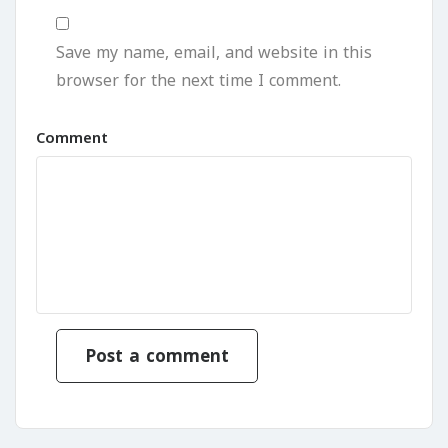
Save my name, email, and website in this
browser for the next time I comment.
Comment