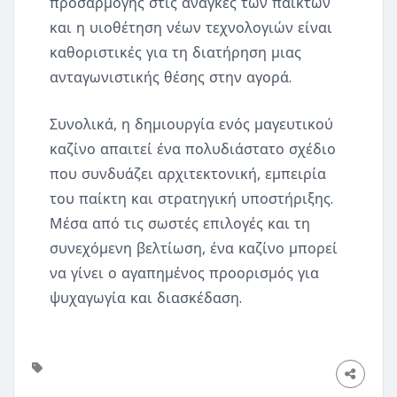
προσαρμογής στις ανάγκες των παικτών
και η υιοθέτηση νέων τεχνολογιών είναι
καθοριστικές για τη διατήρηση μιας
ανταγωνιστικής θέσης στην αγορά.
Συνολικά, η δημιουργία ενός μαγευτικού
καζίνο απαιτεί ένα πολυδιάστατο σχέδιο
που συνδυάζει αρχιτεκτονική, εμπειρία
του παίκτη και στρατηγική υποστήριξης.
Μέσα από τις σωστές επιλογές και τη
συνεχόμενη βελτίωση, ένα καζίνο μπορεί
να γίνει ο αγαπημένος προορισμός για
ψυχαγωγία και διασκέδαση.