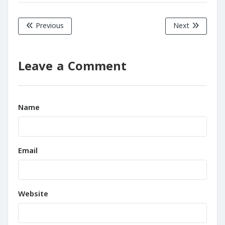
Previous
Next
Leave a Comment
Name
Email
Website