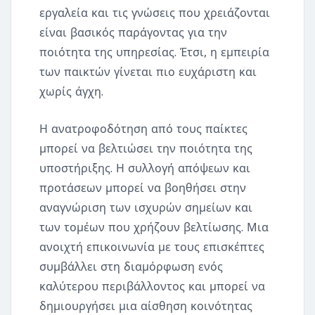
εργαλεία και τις γνώσεις που χρειάζονται
είναι βασικός παράγοντας για την
ποιότητα της υπηρεσίας. Έτσι, η εμπειρία
των παικτών γίνεται πιο ευχάριστη και
χωρίς άγχη.
Η ανατροφοδότηση από τους παίκτες
μπορεί να βελτιώσει την ποιότητα της
υποστήριξης. Η συλλογή απόψεων και
προτάσεων μπορεί να βοηθήσει στην
αναγνώριση των ισχυρών σημείων και
των τομέων που χρήζουν βελτίωσης. Μια
ανοιχτή επικοινωνία με τους επισκέπτες
συμβάλλει στη διαμόρφωση ενός
καλύτερου περιβάλλοντος και μπορεί να
δημιουργήσει μια αίσθηση κοινότητας