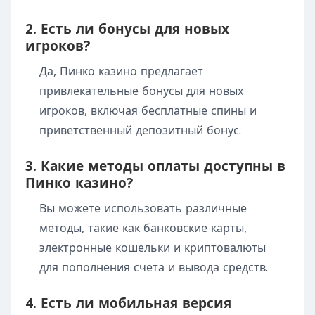
2. Есть ли бонусы для новых
игроков?
Да, Пинко казино предлагает
привлекательные бонусы для новых
игроков, включая бесплатные спины и
приветственный депозитный бонус.
3. Какие методы оплаты доступны в
Пинко казино?
Вы можете использовать различные
методы, такие как банковские карты,
электронные кошельки и криптовалюты
для пополнения счета и вывода средств.
4. Есть ли мобильная версия