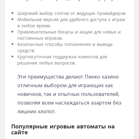
Широкий выбор слотов от ведущих провайдеров.
Мобильная версия для удобного доступа к играм
в любое время.
Привлекательные бонусы и акции для новых и
постоянных игроков.
Безопасные способы пополнения и вывода
средств.
Круглосуточная поддержка клиентов для
решения любых вопросов.
Эти преимущества делают Пинко казино
отличным выбором для играющих как
новичков, так и опытных пользователей,
позволяя всем наслаждаться азартом без
лишних хлопот.
Популярные игровые автоматы на
сайте