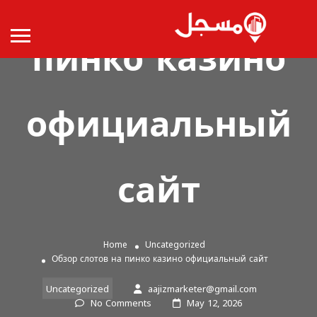
пинко казино
официальный
сайт
Home
Uncategorized
Обзор слотов на пинко казино официальный сайт
Uncategorized
aajizmarketer@gmail.com
No Comments
May 12, 2026