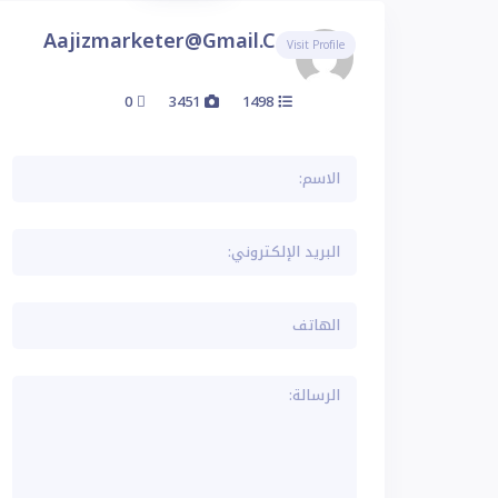
Aajizmarketer@gmail.com
Visit Profile
0
3451
1498