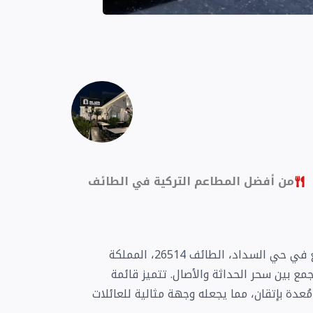
من أفضل المطاعم التركية في الطائف
مطعم بل ازور الطائف، الحائز على تقييمات عالية، يقع في حي السداد، الطائف 26514، المملكة
مع بين سحر الحداثة والأصال. تتميز قائمة
عدة بإتقان، مما يجعله وجهة مثالية للعائلات