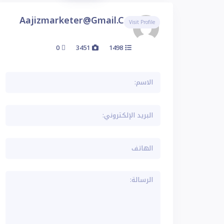
Aajizmarketer@gmail.com
Visit Profile
0
3451
1498