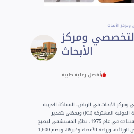
مركز الأبحاث
تخصصي ومركز
الأبحاث
أفضل رعاية طبية
ركز الأبحاث في الرياض، المملكة العربية
السعودية، وهو مستشفى معتمد دولياً من قِبل اللجنة الدولية المشتركة (JCI) ويحظى بتقدير
عالمي، حيث يخدم المملكة والمنطقة المحيطة. منذ افتتاحه في عام 1975، تطوّر المستشفى ليصبح
مركز إحالة رائد لعلاج السرطان، وجراحة القلب، والأمراض الوراثية، وزراعة الأعضاء وغيرها، ويضم 1,600