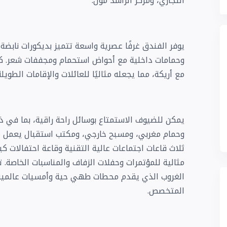
التجاري، ومركز الراشد مول.
يوفر الفندق غرفًا عصرية واسعة تتميز بديكورات نابض
وحمامات داخلية مع أحواض استحمام ومجففات شعر. 
مع أريكة، مما يجعله مثاليًا للعائلات والإقامات الطويلة
يمكن للضيوف الاستمتاع بوسائل راحة راقية، بما في ذل
وحمام مغربي، ومسبح خارجي، ومكتب استقبال يعمل ع
مثالية للمؤتمرات وحفلات الزفاف والمناسبات الخاصة.
الغروب الذي يقدم محطات طهي حية وأمسيات عالمية 
المتخصص.