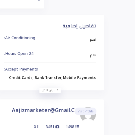
تفاصيل إضافية
Air Conditioning:
نعم
24 Hours Open:
نعم
Accept Payments:
Credit Cards, Bank Transfer, Mobile Payments
عرض الكل
Aajizmarketer@gmail.com
Visit Profile
0
3451
1498