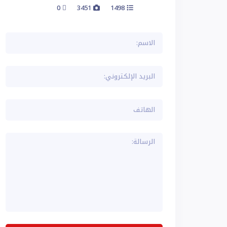
0
3451
1498