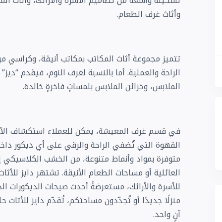
تشكيلةً واسعةً من تصاميم الأسرّة والأرائك، وأثاث ا
وأثاث غرف الطعام.
تتميز مجموعة أثاث المكاتب بمكاتب أنيقة، وكراسي م
الراحة والعملية. أما بالنسبة لغرف النوم، فيقدم “ديز” 
الملابس، وخزائن الملابس بلمساتٍ فاخرةٍ خالدة.
في قسم غرف المعيشة، يمكن للعملاء استكشاف الأرائ
القهوة التي تُضفي الراحة والرقي على أي ديكور دا
متوفرة بمواد وأنماط متنوعة، من الخشب الكلاسيكي إل
العائلية أو مساحات الطعام الأنيقة. تشتهر دايز للأث
للأسرة والأرائك، مستعرضةً أحدث صيحات الديكورات الدا
منزلًا جديدًا أو تُجدّدون مساحتكم، تُقدّم دايز للأثاث 
آنٍ واحد.